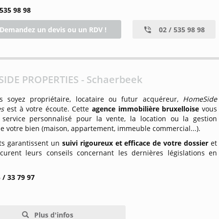
 535 98 98
Demandez un devis ou un RDV !
02 / 535 98 98
IDE PROPERTIES - Schaerbeek
 soyez propriétaire, locataire ou futur acquéreur,
HomeSide
es
est à votre écoute. Cette
agence immobilière bruxelloise
vous
 service personnalisé pour la vente, la location ou la gestion
de votre bien (maison, appartement, immeuble commercial...).
ts garantissent un
suivi rigoureux et efficace de votre dossier
et
curent leurs conseils concernant les dernières législations en
.
 / 33 79 97
Plus d'infos