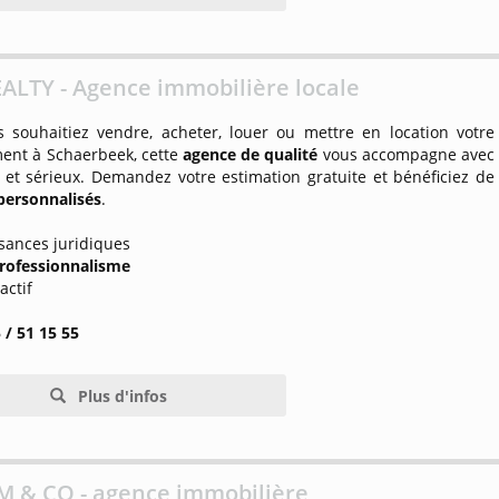
ALTY - Agence immobilière locale
 souhaitiez vendre, acheter, louer ou mettre en location votre
ent à Schaerbeek, cette
agence de qualité
vous accompagne avec
 et sérieux. Demandez votre estimation gratuite et bénéficiez de
 personnalisés
.
sances juridiques
rofessionnalisme
ractif
 / 51 15 55
Plus d'infos
M & CO - agence immobilière