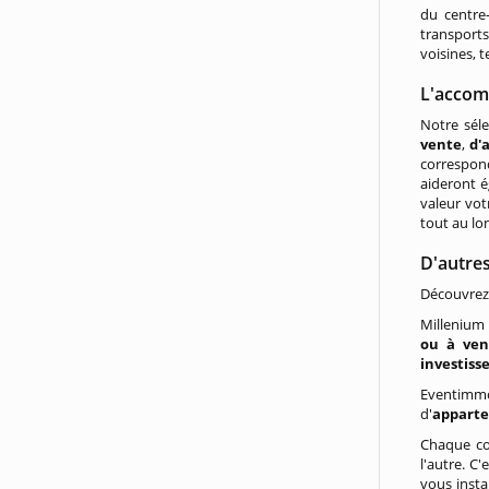
du centre-
transports
voisines, 
L'accom
Notre sél
vente
,
d'
correspon
aideront é
valeur vot
tout au lo
D'autres
Découvrez
Millenium 
ou à ven
investis
Eventimmo
d'
appart
Chaque c
l'autre. C
vous insta