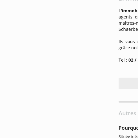
L
'immobi
agents q
maîtres-
Schaerbee
Ils vous
grâce n
Tel :
02 /
Autres 
Pourquoi
Située idé