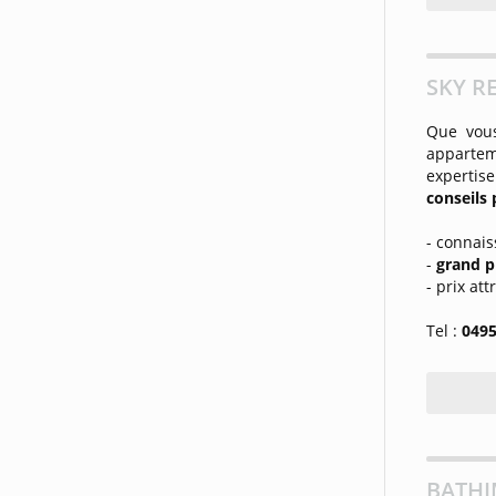
SKY RE
Que vous
appartem
expertise
conseils
- connais
-
grand p
- prix att
Tel :
0495
BATHI