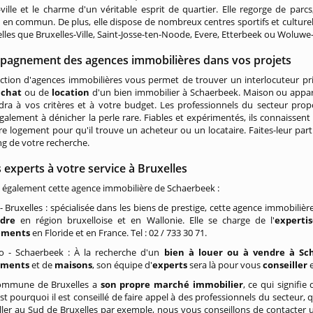
ville et le charme d'un véritable esprit de quartier. Elle regorge de parc
 en commun. De plus, elle dispose de nombreux centres sportifs et cultur
telles que Bruxelles-Ville, Saint-Josse-ten-Noode, Evere, Etterbeek ou Woluw
pagnement des agences immobilières dans vos projets
ection d'agences immobilières vous permet de trouver un interlocuteur p
achat
ou de
location
d'un bien immobilier à Schaerbeek. Maison ou app
dra à vos critères et à votre budget. Les professionnels du secteur prop
galement à dénicher la perle rare. Fiables et expérimentés, ils connaissent
re logement pour qu'il trouve un acheteur ou un locataire. Faites-leur part
ng de votre recherche.
 experts à votre service à Bruxelles
 également cette agence immobilière de Schaerbeek :
- Bruxelles : spécialisée dans les biens de prestige, cette agence immobili
dre
en région bruxelloise et en Wallonie. Elle se charge de l'
experti
sements
en Floride et en France. Tel : 02 / 733 30 71.
 - Schaerbeek : À la recherche d'un
bien à louer ou à vendre à Sc
ements
et de
maisons
, son équipe d'
experts
sera là pour vous
conseiller
ommune de Bruxelles a
son propre marché immobilier
, ce qui signifie
'est pourquoi il est conseillé de faire appel à des professionnels du secteur,
ller au Sud de Bruxelles par exemple, nous vous conseillons de contacter