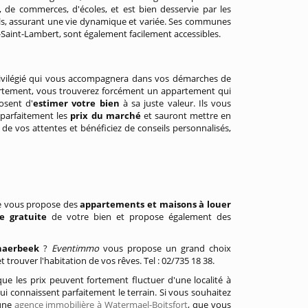
s, de commerces, d'écoles, et est bien desservie par les
els, assurant une vie dynamique et variée. Ses communes
e-Saint-Lambert, sont également facilement accessibles.
rivilégié qui vous accompagnera dans vos démarches de
artement, vous trouverez forcément un appartement qui
osent d'
estimer votre bien
à sa juste valeur. Ils vous
 parfaitement les
prix du marché
et sauront mettre en
 de vos attentes et bénéficiez de conseils personnalisés,
ère vous propose des
appartements et maisons à louer
se gratuite
de votre bien et propose également des
haerbeek
?
Eventimmo
vous propose un grand choix
et trouver l'habitation de vos rêves. Tel : 02/735 18 38.
 que les prix peuvent fortement fluctuer d'une localité à
 qui connaissent parfaitement le terrain. Si vous souhaitez
 une
agence immobilière à Watermael-Boitsfort
, que vous